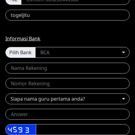
Informasi Bank
Pilih Bank