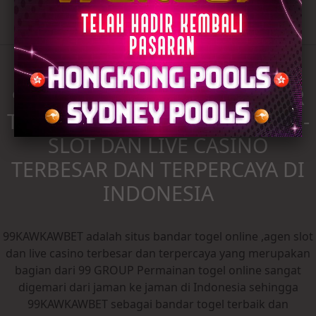
99KAWKAWBET SITUS BANDAR
TOGEL ONLINE - TOTO ONLINE -
SLOT DAN LIVE CASINO
TERBESAR DAN TERPERCAYA DI
INDONESIA
99KAWKAWBET adalah situs bandar togel online ,agen slot
dan live casino terbesar dan terpercaya yang merupakan
bagian dari 99 GROUP Permainan togel online sangat
digemari dari jaman ke jaman di Indonesia sehingga
99KAWKAWBET sebagai bandar togel terbaik dan