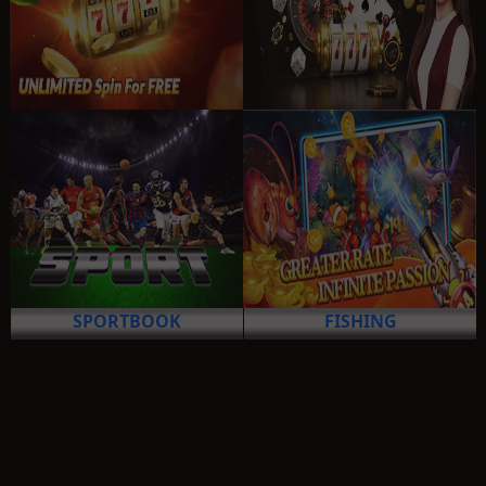
SLOT GAMES
LIVE CASINO
SPORTBOOK
FISHING