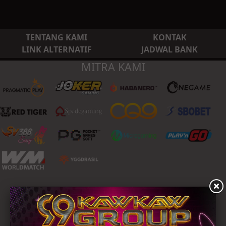
TENTANG KAMI
KONTAK
LINK ALTERNATIF
JADWAL BANK
MITRA KAMI