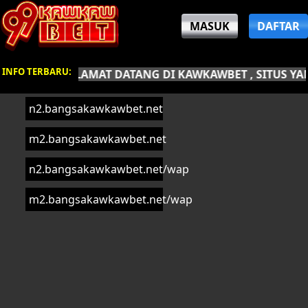
MASUK
DAFTAR
INFO TERBARU:
SELAMAT DATANG DI KAWKAWBET , SITUS YA
n2.bangsakawkawbet.net
m2.bangsakawkawbet.net
n2.bangsakawkawbet.net/wap
m2.bangsakawkawbet.net/wap