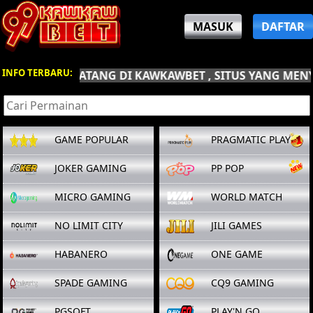
MASUK
DAFTAR
INFO TERBARU:
SELAMAT DATANG DI KAWKAWBET , SITUS YANG MENYA
GAME POPULAR
PRAGMATIC PLAY
JOKER GAMING
PP POP
MICRO GAMING
WORLD MATCH
NO LIMIT CITY
JILI GAMES
HABANERO
ONE GAME
SPADE GAMING
CQ9 GAMING
PGSOFT
PLAY'N GO