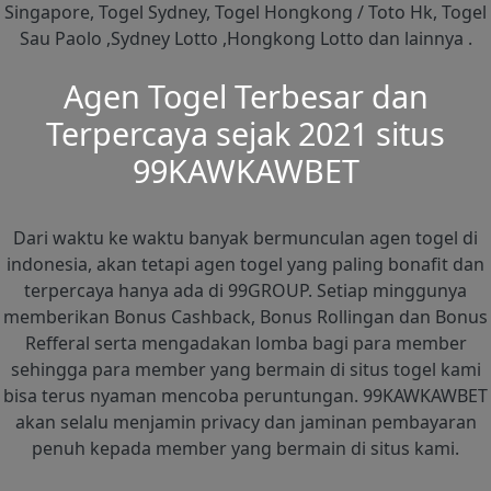
Singapore, Togel Sydney, Togel Hongkong / Toto Hk, Togel
Sau Paolo ,Sydney Lotto ,Hongkong Lotto dan lainnya .
Agen Togel Terbesar dan
Terpercaya sejak 2021 situs
99KAWKAWBET
Dari waktu ke waktu banyak bermunculan agen togel di
indonesia, akan tetapi agen togel yang paling bonafit dan
terpercaya hanya ada di 99GROUP. Setiap minggunya
memberikan Bonus Cashback, Bonus Rollingan dan Bonus
Refferal serta mengadakan lomba bagi para member
sehingga para member yang bermain di situs togel kami
bisa terus nyaman mencoba peruntungan. 99KAWKAWBET
akan selalu menjamin privacy dan jaminan pembayaran
penuh kepada member yang bermain di situs kami.