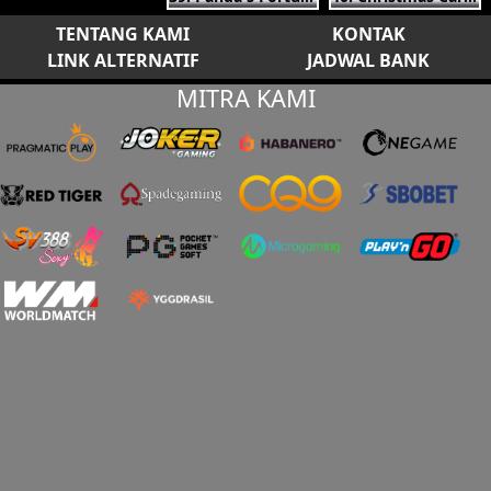
TENTANG KAMI
KONTAK
LINK ALTERNATIF
JADWAL BANK
MITRA KAMI