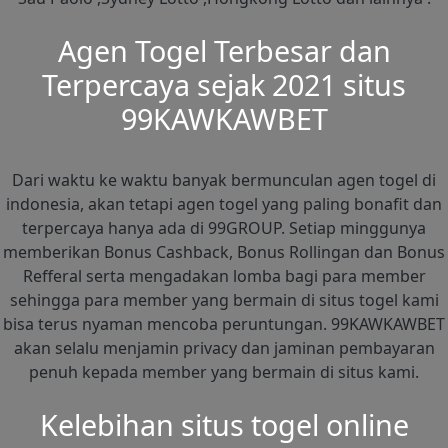
Agen Togel Terbesar dan
Terpercaya sejak 2021 situs
99KAWKAWBET
Dari waktu ke waktu banyak bermunculan agen togel di
indonesia, akan tetapi agen togel yang paling bonafit dan
terpercaya hanya ada di 99GROUP. Setiap minggunya
memberikan Bonus Cashback, Bonus Rollingan dan Bonus
Refferal serta mengadakan lomba bagi para member
sehingga para member yang bermain di situs togel kami
bisa terus nyaman mencoba peruntungan. 99KAWKAWBET
akan selalu menjamin privacy dan jaminan pembayaran
penuh kepada member yang bermain di situs kami.
Kelebihan situs togel online