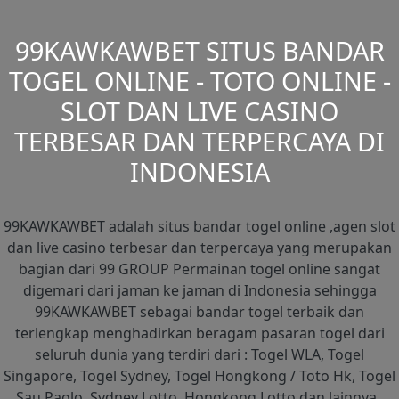
99KAWKAWBET SITUS BANDAR
TOGEL ONLINE - TOTO ONLINE -
SLOT DAN LIVE CASINO
TERBESAR DAN TERPERCAYA DI
INDONESIA
99KAWKAWBET adalah situs bandar togel online ,agen slot
dan live casino terbesar dan terpercaya yang merupakan
bagian dari 99 GROUP Permainan togel online sangat
digemari dari jaman ke jaman di Indonesia sehingga
99KAWKAWBET sebagai bandar togel terbaik dan
terlengkap menghadirkan beragam pasaran togel dari
seluruh dunia yang terdiri dari : Togel WLA, Togel
Singapore, Togel Sydney, Togel Hongkong / Toto Hk, Togel
Sau Paolo ,Sydney Lotto ,Hongkong Lotto dan lainnya .