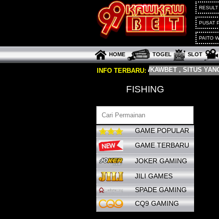
RESULT
PUSAT 
PAITO 
HOME
TOGEL
SLOT
SELAMAT DATANG DI KAWKAWBET , SITUS YANG M
INFO TERBARU:
FISHING
GAME POPULAR
GAME TERBARU
JOKER GAMING
JILI GAMES
SPADE GAMING
CQ9 GAMING