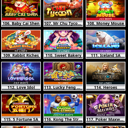
106. Baby Cai Shen
107. Mr Chu Tycoon
108. Money Mouse
109. Rabbit Riches
110. Sweet Bakery
111. Iceland SA
112. Love Idol
113. Lucky Feng Shui
114. Heroes
115. 5 Fortune SA
116. Kong The Striker
117. Poker Maxways