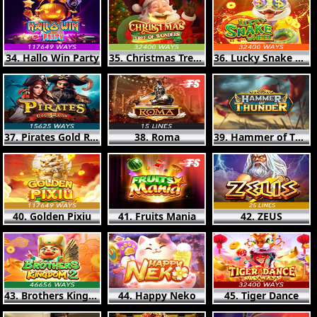
34. Hallo Win Party
35. Christmas Tree of Wonders
36. Lucky Snake Wheel
37. Pirates Gold Rush
38. Roma
39. Hammer of Thunder
40. Golden Pixiu
41. Fruits Mania
42. ZEUS
43. Brothers Kingdom 2
44. Happy Neko
45. Tiger Dance