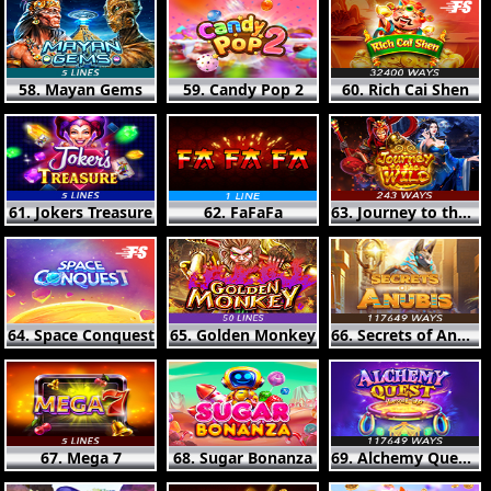
58. Mayan Gems
59. Candy Pop 2
60. Rich Cai Shen
61. Jokers Treasure
62. FaFaFa
63. Journey to the Wild
64. Space Conquest
65. Golden Monkey
66. Secrets of Anubis
67. Mega 7
68. Sugar Bonanza
69. Alchemy Quest Level Up